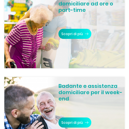
domiciliare ad ore o
part-time
Scopri di più
Badante e assistenza
domiciliare per il week-
end
Scopri di più