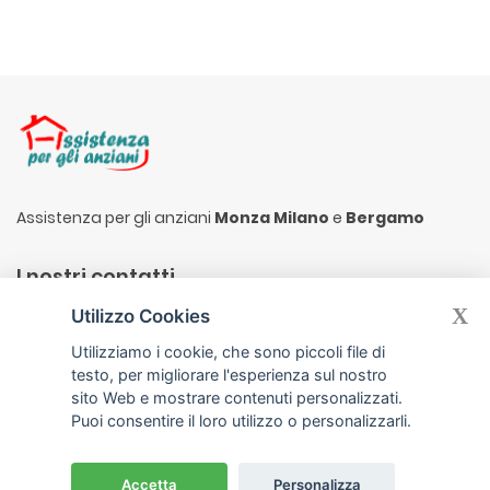
Assistenza per gli anziani
Monza Milano
e
Bergamo
I nostri contatti
X
Utilizzo Cookies
Via Silvio Pellico 19, 20872 Cornate D´Adda (MB)
Utilizziamo i cookie, che sono piccoli file di
info@assistenzaperglianziani.it
testo, per migliorare l'esperienza sul nostro
Linea 1 335.8308348
sito Web e mostrare contenuti personalizzati.
Linea 2 347.4400513
Puoi consentire il loro utilizzo o personalizzarli.
P.I. IT12554320965
|
Privacy Policy
|
Cookie Policy
Accetta
Personalizza